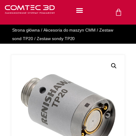
Strona główna
/
Akcesoria do maszyn CMM
/
Zestaw
sond TP20
/ Zestaw sondy TP20