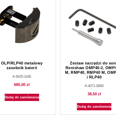
OLP/RLP40 metalowy
Zestaw narzędzi do so
zasobnik baterii
Renishaw OMP40-2, OMP4
M, RMP40, RMP40 M, OM
A-5625-1166
i RLP40
685,00
zł
A-4071-0060
38,50
zł
Dodaj do zamówienia
Dodaj do zamówienia