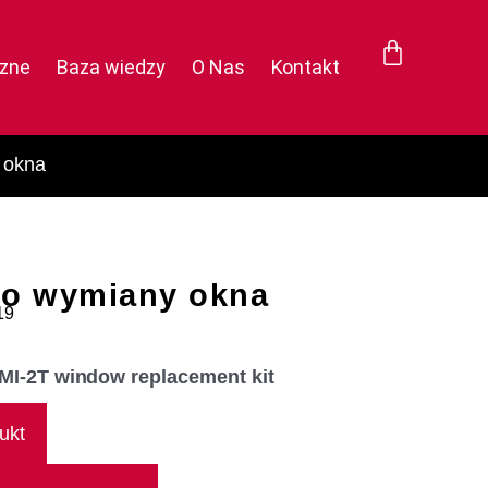
czne
Baza wiedzy
O Nas
Kontakt
 okna
do wymiany okna
19
I-2T window replacement kit
ukt