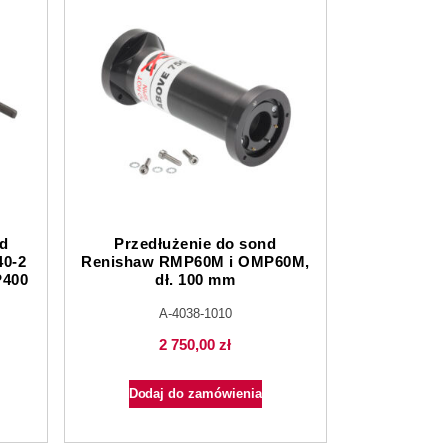
nd
Przedłużenie do sond
0-2
Renishaw RMP60M i OMP60M,
P400
dł. 100 mm
A-4038-1010
2 750,00
zł
Dodaj do zamówienia