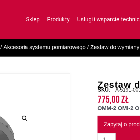
Sklep
Produkty
Usługi i wsparcie techni
/
Akcesoria systemu pomiarowego
/ Zestaw do wymiany
Zestaw 
SKU:
A-5191-00
775,00
zł
OMM-2 OMI-2 OM
Zapytaj o prod