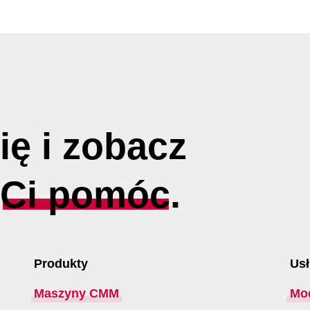
ię i zobacz
y
Ci pomóc
.
Produkty
Usł
Maszyny CMM
Mo