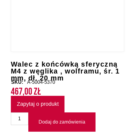
Walec z końcówką sferyczną
M4 z węglika , wolframu, śr. 1
mm, dł. 20 mm
SKU:
A-5004-5370
467,00
zł
Zapytaj o produkt
Dodaj do zamówienia