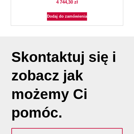
4 744,30
zł
Dodaj do zamówienia
Skontaktuj się i
zobacz jak
możemy
Ci
pomóc
.