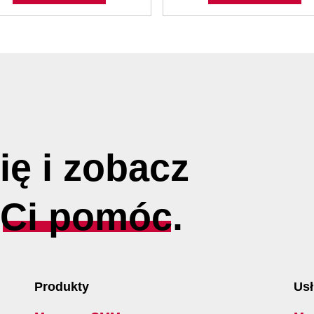
ię i zobacz
y
Ci pomóc
.
Produkty
Usł