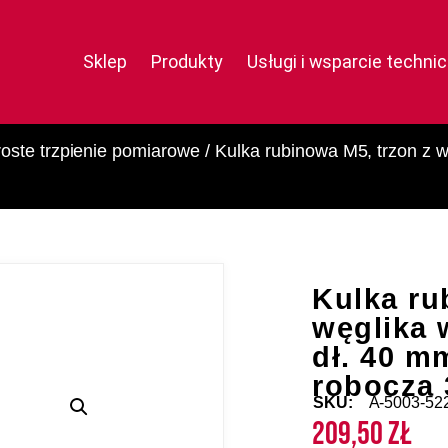
Sklep
Produkty
Usługi i wsparcie techni
oste trzpienie pomiarowe
/ Kulka rubinowa M5, trzon z w
Kulka ru
węglika 
dł. 40 m
robocza
SKU:
A-5003-52
209,50
zł