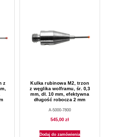
n z
Kulka rubinowa M2, trzon
mm,
z węglika wolframu, śr. 0,3
a
mm, dł. 10 mm, efektywna
mm
długość robocza 2 mm
A-5000-7800
545,00
zł
Dodaj do zamówienia