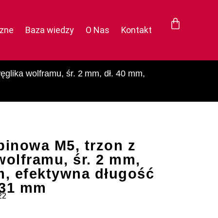
czne
Baza wiedzy
O Nas
Kontakt
ęglika wolframu, śr. 2 mm, dł. 40 mm,
binowa M5, trzon z
wolframu, śr. 2 mm,
m, efektywna długość
 31 mm
22