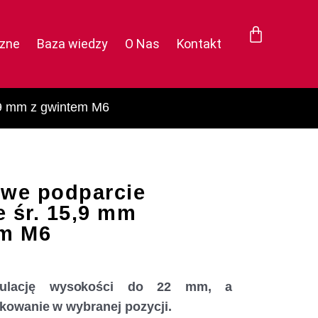
czne
Baza wiedzy
O Nas
Kontakt
,9 mm z gwintem M6
owe podparcie
 śr. 15,9 mm
em M6
gulację wysokości do 22 mm, a
kowanie w wybranej pozycji.