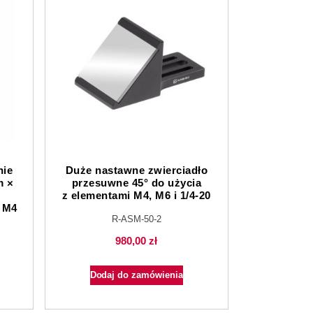
nie
Duże nastawne zwierciadło
m ×
przesuwne 45° do użycia
z elementami M4, M6 i 1/4-20
 M4
R-ASM-50-2
980,00
zł
Dodaj do zamówienia