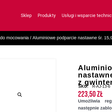
Sklep
Produkty
Usługi i wsparcie techni
 do mocowania
/ Aluminiowe podparcie nastawne śr. 15
Alumini
nastawne
z gwint
SKU:
R-AJ-13-6
223,50
zł
Umożliwia re
następnie zablo