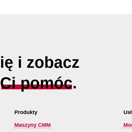
ię i zobacz
y
Ci pomóc
.
Produkty
Usł
Maszyny CMM
Mo